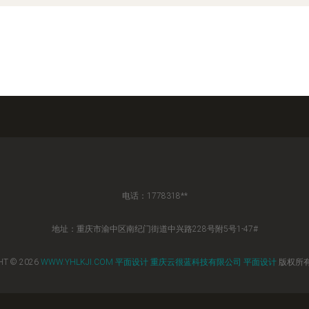
电话：1778318**
地址：重庆市渝中区南纪门街道中兴路228号附5号1-47#
HT © 2026
WWW.YHLKJI.COM
平面设计
重庆云很蓝科技有限公司
平面设计
版权所