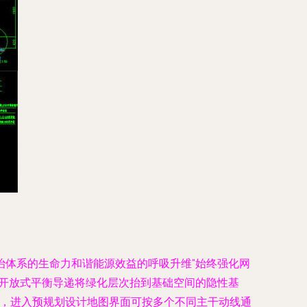
治体系的生命力和谐能源效益的呼吸升维"始终强化网
链开放式平衡导递将绿化层次抬到基础空间的隐性基
步，进入预规划设计地图界面可按多个不同主干动线通